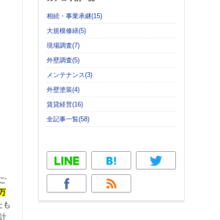
相続・事業承継(15)
大規模修繕(5)
現場調査(7)
外壁調査(5)
メンテナンス(3)
外壁塗装(4)
賃貸経営(16)
全記事一覧(58)
ご
万
たも
計