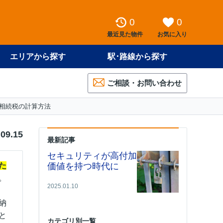
0
0
最近見た物件
お気に入り
エリアから探す
駅･路線から探す
ご相談・お問い合わせ
相続税の計算方法
.09.15
最新記事
セキュリティが高付加
た
価値を持つ時代に
。
2025.01.10
納
と
カテゴリ別一覧