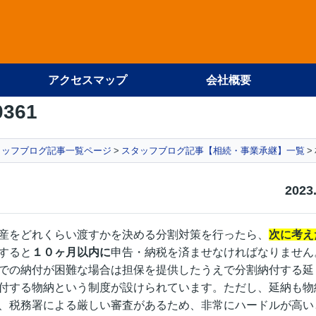
アクセスマップ
会社概要
0361
タッフブログ記事一覧ページ
スタッフブログ記事【相続・事業承継】一覧
2023
産をどれくらい渡すかを決める分割対策を行ったら、
次に考え
すると
１０ヶ月以内に
申告・納税を済ませなければなりません
での納付が困難な場合は担保を提供したうえで分割納付する延
付する物納という制度が設けられています。ただし、延納も物
、税務署による厳しい審査があるため、非常にハードルが高い